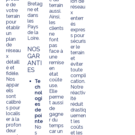
ion de
Bretag
e de
terrain
réseau
ne et
votre
aussi.
x
dans
terrain
Ainsi,
enterr
les
pour
les
és
Pays
établir
clients
expres
de la
un
ne
s pour
Loire.
plan
font
sécuris
de
pas
er le
NOS
réseau
face à
terrain
GAR
x
une
et
détaill
ANTI
remise
éviter
é et
en
ES
toute
fidèle.
état
compli
Nos
coûte
Te
cation.
appar
use.
ch
Notre
eils
Elle
nol
réactiv
sont
perme
ogi
ité
calibré
t aussi
es
réduit
s pour
de
de
drastiq
localis
gagne
poi
uemen
er à la
r du
nte
t les
profon
temps
No
coûts
deur
car un
s
et les