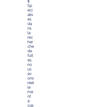
s
Sp
éci
alis
és
da
ns
la
rec
her
che
de
fuit
es,
no
us
av
ons
réel
le
me
nt
à
cœ