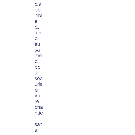
dis
po
nibl
e
du
lun
di
au
sa
me
di
po
ur
séc
uris
er
vot
re
cha
ntie
r
san
s