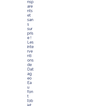
nsp
are
nts
et
san
s
sur
pris
e !
Les
inte
rve
nti
ons
de
Dat
ag
eo
Ea
u
fon
t
l’ob
jet