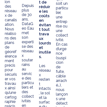
ion
t de
soit un
Depuis
des
réduir
particu
plus
réseau
e les
lier,
de 30
x de
coûts
une
ans,
canalis
en
entrep
DataG
ation.
évitan
rise ou
eo Eau
Nous
t tout
une
met
réaliso
trava
collect
son
ns des
ux
ivité.
experti
plans
lourds
En cas
se des
de
et
d’urge
réseau
géoréf
inutile
nce
x
érence
s.
(suspi
souter
ment
cion
rains
précis
Les
de
au
pour
réseau
fuite,
servic
sécuris
x
câble
e des
er vos
resten
arrach
particu
travau
t
é…),
liers et
x ainsi
intacts
nous
des
qu’une
, le sol
lançon
collect
cartog
et la
s une
ivités
raphie
surfac
détect
en
précis
e du