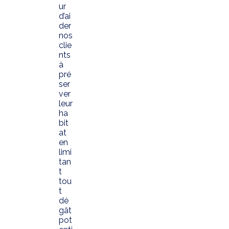
ur
d’ai
der
nos
clie
nts
à
pré
ser
ver
leur
ha
bit
at
en
limi
tan
t
tou
t
dé
gât
pot