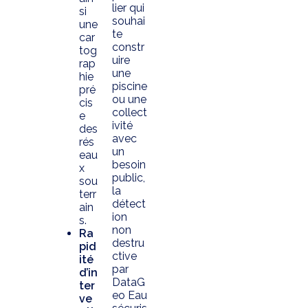
lier qui
si
souhai
une
te
car
constr
tog
uire
rap
une
hie
piscine
pré
ou une
cis
collect
e
ivité
des
avec
rés
un
eau
besoin
x
public,
sou
la
terr
détect
ain
ion
s.
non
Ra
destru
pid
ctive
ité
par
d’in
DataG
ter
eo Eau
ve