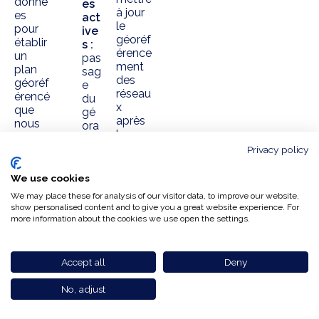
donné
es
à jour
es
act
le
pour
ive
géoréf
établir
s :
érence
un
pas
ment
plan
sag
des
géoréf
e
réseau
érencé
du
x
que
gé
après
nous
ora
les
livrons
dar
travau
en
Privacy policy
po
x.
PDF et
ur
en
We use cookies
loc
fichiers
alis
We may place these for analysis of our visitor data, to improve our website,
SIG.
er
show personalised content and to give you a great website experience. For
cha
more information about the cookies we use open the settings.
Nos
qu
métho
e
des
can
Accept all
Deny
vous
alis
perme
ati
No, adjust
ttent
on,
de
tuy