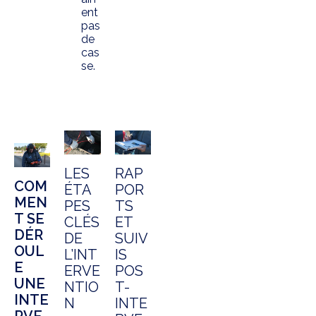
ent
pas
de
cas
se.
LES
RAP
COM
ÉTA
POR
MEN
PES
TS
T SE
CLÉS
ET
DÉR
DE
SUIV
OUL
L’INT
IS
E
ERVE
POS
UNE
NTIO
T-
INTE
N
INTE
RVE