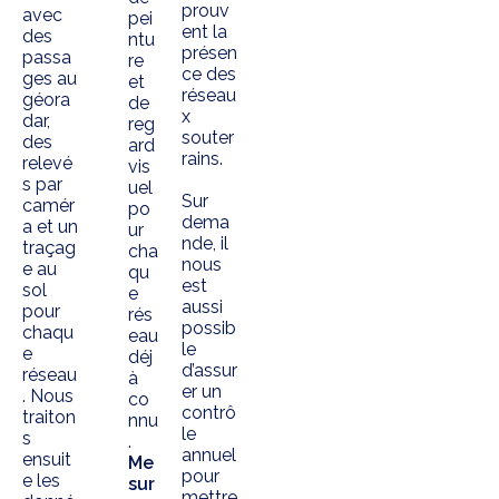
prouv
avec
pei
ent la
des
ntu
présen
passa
re
ce des
ges au
et
réseau
géora
de
x
dar,
reg
souter
des
ard
rains.
relevé
vis
s par
uel
Sur
camér
po
dema
a et un
ur
nde, il
traçag
cha
nous
e au
qu
est
sol
e
aussi
pour
rés
possib
chaqu
eau
le
e
déj
d’assur
réseau
à
er un
. Nous
co
contrô
traiton
nnu
le
s
.
annuel
ensuit
Me
pour
e les
sur
mettre