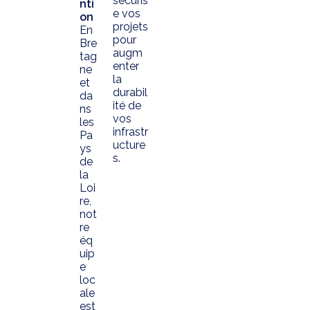
sécuris
nti
e vos
on
projets
En
pour
Bre
augm
tag
enter
ne
la
et
durabil
da
ité de
ns
vos
les
infrastr
Pa
ucture
ys
s.
de
la
Loi
re,
not
re
éq
uip
e
loc
ale
est