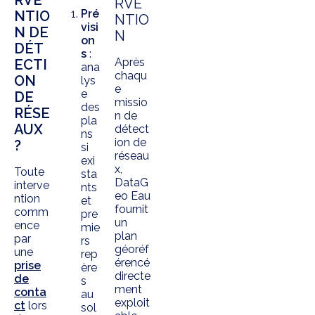
RVE
Pré
NTIO
NTIO
visi
N DE
N
on
DÉT
s
:
Après
ECTI
ana
chaqu
ON
lys
e
e
DE
missio
des
RÉSE
n de
pla
AUX
détect
ns
ion de
?
si
réseau
exi
x,
Toute
sta
DataG
interve
nts
eo Eau
ntion
et
fournit
comm
pre
un
ence
mie
plan
par
rs
géoréf
une
rep
érencé
prise
ère
directe
de
s
ment
conta
au
exploit
ct
lors
sol