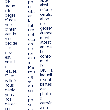
able
de
po
ainsi
laquell
ur
qu’une
e le
cibl
certific
degré
er
ation
d’urge
la
de
nce
fut
géoréf
d’inter
ure
érence
ventio
dét
ment
n est
ecti
attest
décidé
on
ant de
. Un
de
la
devis
rés
confor
est
eau
mité
ensuit
x.
DT-
e
Ma
DICT à
réalisé.
rqu
laquell
S’il est
ag
e sont
validé,
e
jointes
nous
au
des
déplo
sol
photo
yons
:
s
nos
po
camér
détect
se
a qui
eurs
de