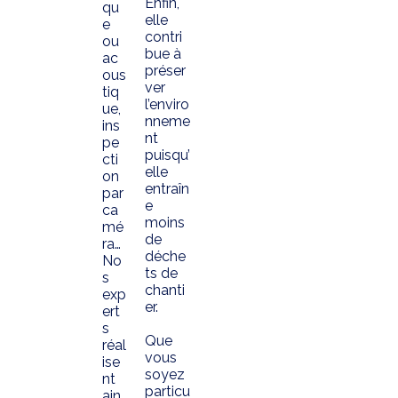
Enfin,
qu
elle
e
contri
ou
bue à
ac
préser
ous
ver
tiq
l’enviro
ue,
nneme
ins
nt
pe
puisqu’
cti
elle
on
entraîn
par
e
ca
moins
mé
de
ra…
déche
No
ts de
s
chanti
exp
er.
ert
s
Que
réal
vous
ise
soyez
nt
particu
ain