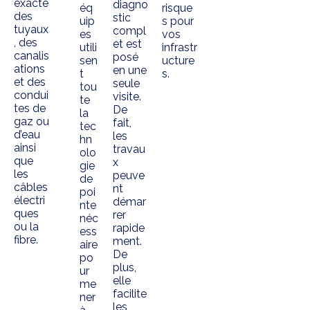
exacte
diagno
éq
risque
des
stic
uip
s pour
tuyaux
compl
es
vos
, des
et est
utili
infrastr
canalis
posé
sen
ucture
ations
en une
t
s.
et des
seule
tou
condui
visite.
te
tes de
De
la
gaz ou
fait,
tec
d’eau
les
hn
ainsi
travau
olo
que
x
gie
les
peuve
de
câbles
nt
poi
électri
démar
nte
ques
rer
néc
ou la
rapide
ess
fibre.
ment.
aire
De
po
plus,
ur
elle
me
facilite
ner
les