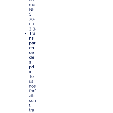
me
NF
S
70-
00
3-3.
Tra
ns
par
en
ce
de
s
pri
x
To
us
nos
forf
aits
son
t
tra