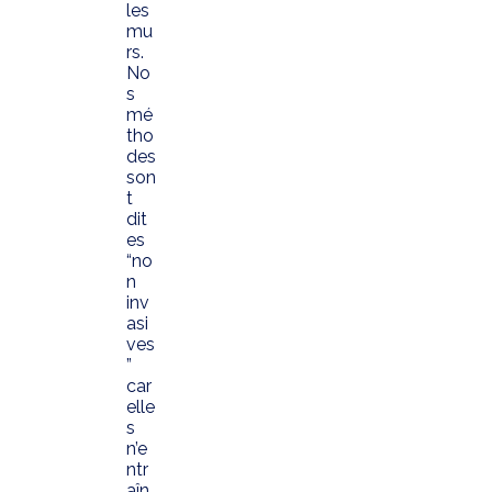
les
mu
rs.
No
s
mé
tho
des
son
t
dit
es
“no
n
inv
asi
ves
”
car
elle
s
n’e
ntr
aîn