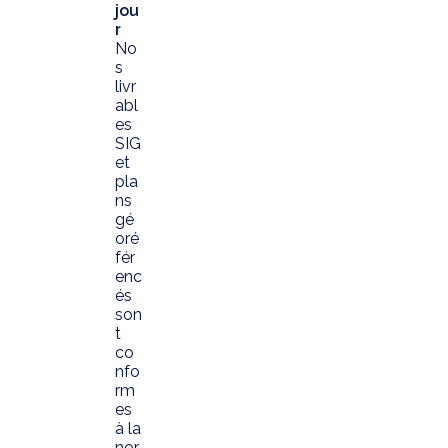
jou
r
No
s
livr
abl
es
SIG
et
pla
ns
gé
oré
fér
enc
és
son
t
co
nfo
rm
es
à la
nor