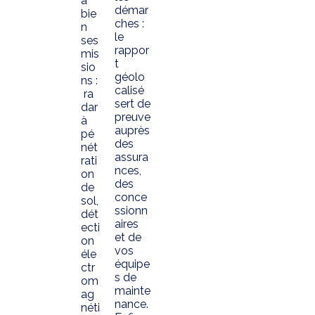
à
démar
bie
ches :
n
le
ses
rappor
mis
t
sio
géolo
ns :
calisé
ra
sert de
dar
preuve
à
auprès
pé
des
nét
assura
rati
nces,
on
des
de
conce
sol,
ssionn
dét
aires
ecti
et de
on
vos
éle
équipe
ctr
s de
om
mainte
ag
nance.
néti