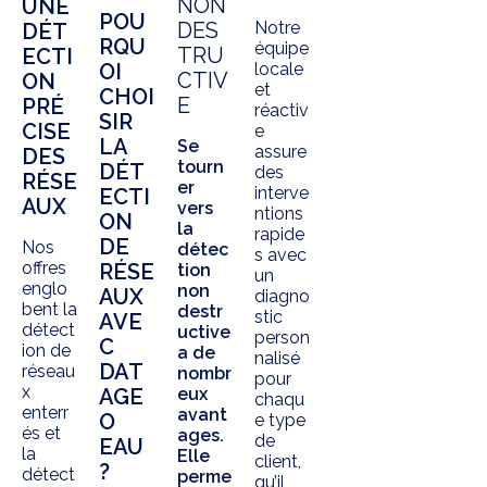
NON
UNE
POU
Notre
DES
DÉT
RQU
équipe
TRU
ECTI
OI
locale
CTIV
ON
et
CHOI
E
PRÉ
réactiv
SIR
CISE
e
LA
Se
assure
DES
tourn
DÉT
des
RÉSE
er
interve
ECTI
AUX
vers
ntions
ON
la
rapide
DE
Nos
détec
s avec
offres
RÉSE
tion
un
englo
non
AUX
diagno
bent la
destr
stic
AVE
détect
uctive
person
C
ion de
a de
nalisé
DAT
réseau
nombr
pour
x
AGE
eux
chaqu
enterr
avant
O
e type
és et
ages.
de
EAU
la
Elle
client,
?
détect
perme
qu’il