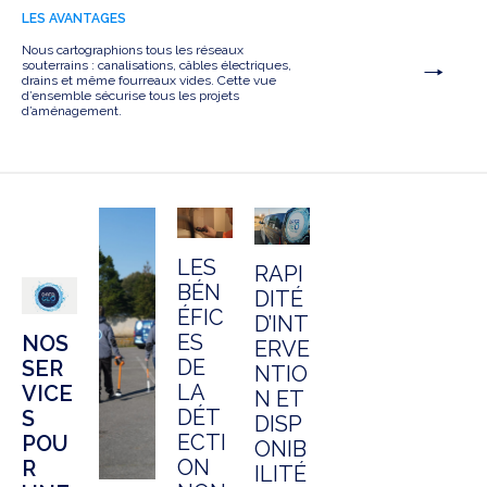
LES AVANTAGES
Nous cartographions tous les réseaux
souterrains : canalisations, câbles électriques,
drains et même fourreaux vides. Cette vue
d’ensemble sécurise tous les projets
d’aménagement.
LES
RAPI
BÉN
DITÉ
ÉFIC
D’INT
ES
NOS
ERVE
DE
SER
NTIO
LA
VICE
N ET
DÉT
S
DISP
ECTI
POU
ONIB
ON
R
ILITÉ